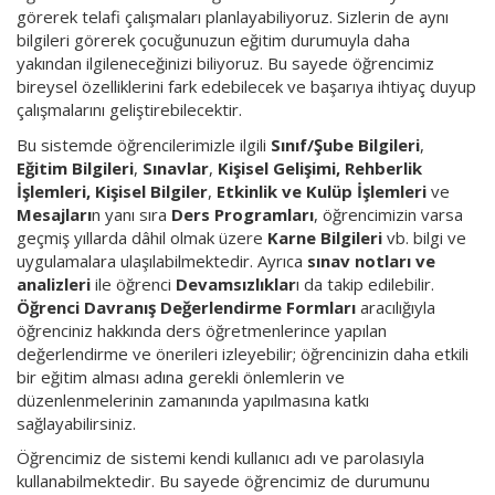
görerek telafi çalışmaları planlayabiliyoruz. Sizlerin de aynı
bilgileri görerek çocuğunuzun eğitim durumuyla daha
yakından ilgileneceğinizi biliyoruz. Bu sayede öğrencimiz
bireysel özelliklerini fark edebilecek ve başarıya ihtiyaç duyup
çalışmalarını geliştirebilecektir.
Bu sistemde öğrencilerimizle ilgili
Sınıf/Şube Bilgileri
,
Eğitim Bilgileri
,
Sınavlar
,
Kişisel Gelişimi, Rehberlik
İşlemleri,
Kişisel Bilgiler
,
Etkinlik ve Kulüp İşlemleri
ve
Mesajları
n yanı sıra
Ders Programları
, öğrencimizin varsa
geçmiş yıllarda dâhil olmak üzere
Karne Bilgileri
vb. bilgi ve
uygulamalara ulaşılabilmektedir. Ayrıca
sınav notları ve
analizleri
ile öğrenci
Devamsızlıklar
ı da takip edilebilir.
Öğrenci Davranış Değerlendirme Formları
aracılığıyla
öğrenciniz hakkında ders öğretmenlerince yapılan
değerlendirme ve önerileri izleyebilir; öğrencinizin daha etkili
bir eğitim alması adına gerekli önlemlerin ve
düzenlenmelerinin zamanında yapılmasına katkı
sağlayabilirsiniz.
Öğrencimiz de sistemi kendi kullanıcı adı ve parolasıyla
kullanabilmektedir. Bu sayede öğrencimiz de durumunu