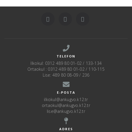
TELEFON
İlkokul: 0312 489 80 01-02 / 133-134
Ortaokul : 0312 489 80 01-02 / 110-115
Lise: 489 80 08-09 / 236
E-POSTA
ilkokul@ankugvo.k12.tr
ortaokul@ankugvo.k12.tr
lise@ankugvo.k12.tr
ADRES