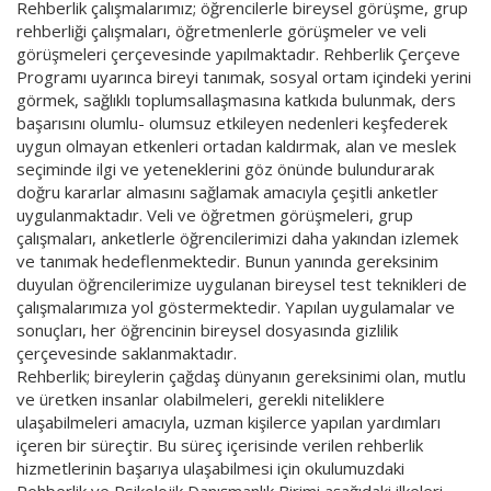
Rehberlik çalışmalarımız; öğrencilerle bireysel görüşme, grup
rehberliği çalışmaları, öğretmenlerle görüşmeler ve veli
görüşmeleri çerçevesinde yapılmaktadır. Rehberlik Çerçeve
Programı uyarınca bireyi tanımak, sosyal ortam içindeki yerini
görmek, sağlıklı toplumsallaşmasına katkıda bulunmak, ders
başarısını olumlu- olumsuz etkileyen nedenleri keşfederek
uygun olmayan etkenleri ortadan kaldırmak, alan ve meslek
seçiminde ilgi ve yeteneklerini göz önünde bulundurarak
doğru kararlar almasını sağlamak amacıyla çeşitli anketler
uygulanmaktadır. Veli ve öğretmen görüşmeleri, grup
çalışmaları, anketlerle öğrencilerimizi daha yakından izlemek
ve tanımak hedeflenmektedir. Bunun yanında gereksinim
duyulan öğrencilerimize uygulanan bireysel test teknikleri de
çalışmalarımıza yol göstermektedir. Yapılan uygulamalar ve
sonuçları, her öğrencinin bireysel dosyasında gizlilik
çerçevesinde saklanmaktadır.
Rehberlik; bireylerin çağdaş dünyanın gereksinimi olan, mutlu
ve üretken insanlar olabilmeleri, gerekli niteliklere
ulaşabilmeleri amacıyla, uzman kişilerce yapılan yardımları
içeren bir süreçtir. Bu süreç içerisinde verilen rehberlik
hizmetlerinin başarıya ulaşabilmesi için okulumuzdaki
Rehberlik ve Psikolojik Danışmanlık Birimi aşağıdaki ilkeleri