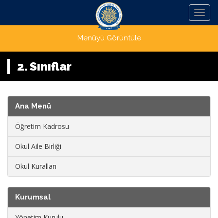
Menü
Menüyü Görüntüle
2. Sınıflar
Ana Menü
Öğretim Kadrosu
Okul Aile Birliği
Okul Kuralları
Kurumsal
Yönetim Kurulu