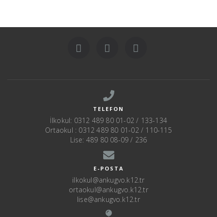
TELEFON
İlkokul: 0312 489 80 01-02 / 133-134
Ortaokul : 0312 489 80 01-02 / 110-115
Lise: 489 80 08-09 / 236
E-POSTA
ilkokul@ankugvo.k12.tr
ortaokul@ankugvo.k12.tr
lise@ankugvo.k12.tr