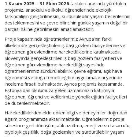
1 Kasım 2025 – 31 Ekim 2026
tarihleri arasında yürütülen
projemiz, anaokulu ve ilkokul öğrencilerinde ekolojik
farkındalığın geliştirilmesini, sürdürülebilir yaşam becerilerinin
desteklenmesini ve çevre bilincinin günlük yaşamın doğal bir
parçası hâline getirilmesini amaçlamaktadır.
Proje kapsamında öğretmenlerimiz Avrupa’nın farklı
ülkelerinde gerçekleştirilen iş başı gözlem faaliyetlerine ve
öğretmen görevlendirme hareketliliklerine katılmaktadır.
Slovenya’da gerçekleştirilen iş başı gözlem faaliyetleri ve
öğretmen görevlendirme hareketliliği sayesinde
öğretmenlerimiz sürdürülebilirlik, çevre eğitimi, açık hava
öğrenmesi ve doğa temelli eğitim uygulamalarını yerinde
inceleme fırsatı bulmaktadır. Ayrıca projemiz kapsamında,
Estonya’dan okulumuza gelen uzmanımızın katılımıyla
öğretmen, öğrenci ve velilerimize yönelik eğitim faaliyetleri
de düzenlenmektedir.
Hareketliliklerden elde edilen bilgi ve deneyimler doğrudan
eğitim programımıza aktarılmaktadır. Öğrencilerimiz proje
süresince geri dönüşüm, atık azaltma, enerji ve su tasarrufu,
biyolojik çeşitlilik, doğa gözlemleri ve sürdürülebilir yaşam