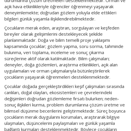
durumlarına çözüm üretmeleri desteklenmektedir. Orman ve
açık hava etkinlikleriyle öğrenciler öğrenmeyi yaşayarak
deneyimlemekte; doğrudan gözlem yoluyla elde ettikleri
bilgileri günlük yaşamla ilişkilendirebilmektedir.
Çocukların merak eden, araştıran, sorgulayan ve keşfeden
bireyler olarak gelişimlerini destekleyecek şekilde
planlanmaktadır. Doğa ve bilim temelli proje yaklaşımı
kapsamında çocuklar; gözlem yapma, soru sorma, tahminde
bulunma, veri toplama, inceleme ve sonuç çıkarma
süreçlerine aktif olarak katılmaktadır. Bilim çalışmaları;
deneyler, doğa gözlemleri, araştırma etkinlikleri, açık alan
uygulamaları ve orman çalışmalarıyla bütünleştirilerek
çocukların yaşayarak öğrenmeleri desteklenmektedir.
Çocuklar doğada gerçekleştirdikleri keşif çalışmaları sırasında
canlıları, doğal olayları, ekosistemleri ve çevrelerindeki
değişimleri doğrudan gözlemleme fırsatı bulurken; neden-
sonuç ilişkileri kurma, problem durumlarına çözüm üretme ve
bilimsel düşünme becerilerini geliştirmektedir. Süreç boyunca
çocukların merak duygularını korumaları, araştırarak bilgiye
ulaşmaları, düşüncelerini paylaşmaları ve günlük yaşamla
bağlantı kurmaları desteklenmektedir. Böylece çocukların