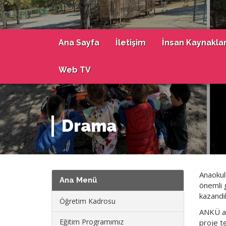
Ana Sayfa
İletişim
İnsan Kaynaklar
Web TV
Drama
Anaokul
Ana Menü
önemli 
kazandık
Öğretim Kadrosu
ANKÜ an
Eğitim Programımız
proje te