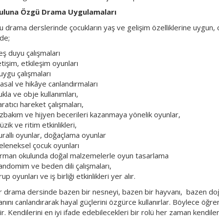
uluna Özgü Drama Uygulamaları
 drama derslerinde çocukların yaş ve gelişim özelliklerine uygun, o
de;
eş duyu çalışmaları
etişim, etkileşim oyunları
uygu çalışmaları
asal ve hikâye canlandırmaları
kla ve obje kullanımları,
ratıcı hareket çalışmaları,
zbakım ve hijyen becerileri kazanmaya yönelik oyunlar,
zik ve ritim etkinlikleri,
urallı oyunlar, doğaçlama oyunlar
eleneksel çocuk oyunları
rman okulunda doğal malzemelerle oyun tasarlama
andomim ve beden dili çalışmaları,
up oyunları ve iş birliği etkinlikleri yer alır.
r drama dersinde bazen bir nesneyi, bazen bir hayvanı, bazen doğa
ını canlandırarak hayal güçlerini özgürce kullanırlar. Böylece öğrenm
ir. Kendilerini en iyi ifade edebilecekleri bir rolü her zaman kendiler