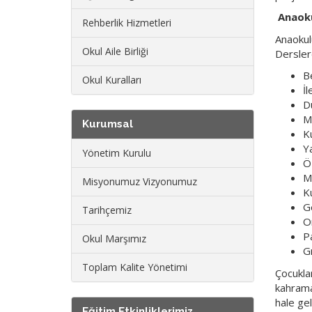
Anaok
Rehberlik Hizmetleri
Anaokulu
Okul Aile Birliği
Dersler
B
Okul Kuralları
İl
D
M
Kurumsal
Ku
Ya
Yönetim Kurulu
Ö
Mü
Misyonumuz Vizyonumuz
K
G
Tarihçemiz
O
P
Okul Marşımız
Gr
Toplam Kalite Yönetimi
Çocukla
kahraman
hale gel
Eğitim Etkinliklerimiz