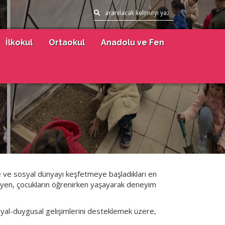
İlkokul
Ortaokul
Anadolu ve Fen
e ve sosyal dünyayı keşfetmeye başladıkları en
leyen, çocukların öğrenirken yaşayarak deneyim
al-duygusal gelişimlerini desteklemek üzere,