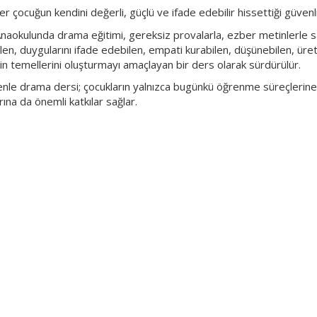
r çocuğun kendini değerli, güçlü ve ifade edebilir hissettiği güvenl
aokulunda drama eğitimi, gereksiz provalarla, ezber metinlerle sa
len, duygularını ifade edebilen, empati kurabilen, düşünebilen, ürete
in temellerini oluşturmayı amaçlayan bir ders olarak sürdürülür.
nle drama dersi; çocukların yalnızca bugünkü öğrenme süreçlerine
rına da önemli katkılar sağlar.