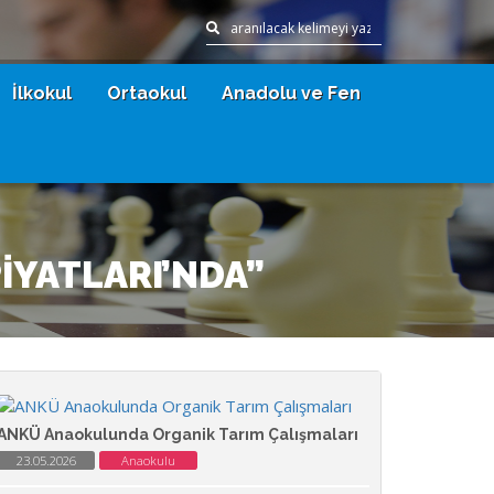
İlkokul
Ortaokul
Anadolu ve Fen
İYATLARI’NDA”
ANKÜ Anaokulunda Organik Tarım Çalışmaları
23.05.2026
Anaokulu