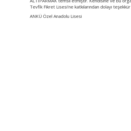
ALTIPARMAK temsil etmiştir. Kendisine ve bu org
Tevfik Fikret Lisesi’ne katkılarından dolayı teşekkür
ANKÜ Özel Anadolu Lisesi