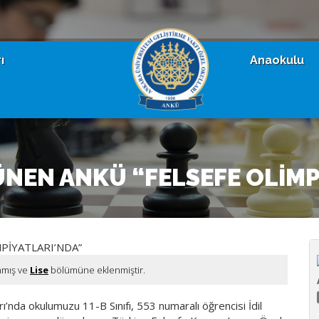
ı
Anaokulu
NEN ANKÜ “FELSEFE OLİMP
nmış ve
Lise
bölümüne eklenmiştir.
ı’nda okulumuzu 11-B Sınıfı, 553 numaralı öğrencisi İdil