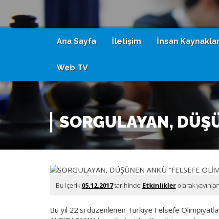
Ana Sayfa
İletişim
İnsan Kaynaklar
Web TV
SORGULAYAN, DÜŞÜ
Bu içerik
05.12.2017
tarihinde
Etkinlikler
olarak yayınla
Bu yıl 22.si düzenlenen Türkiye Felsefe Olimpiyatlar