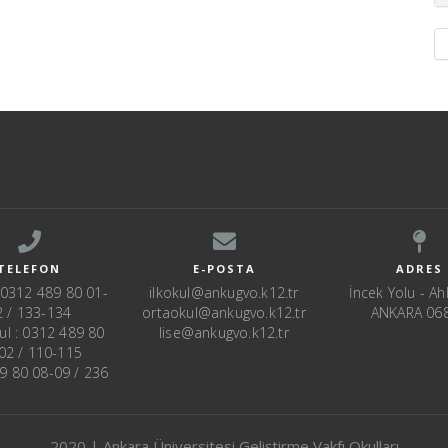
TELEFON
E-POSTA
ADRES
: 0312 489 80 01-
ilkokul@ankugvo.k12.tr
İncek Yolu - Ahl
2 / 133-134
ortaokul@ankugvo.k12.tr
ANKARA 06
ul : 0312 489 80
lise@ankugvo.k12.tr
02 / 110-115
89 80 08-09 / 236
2020 | Ankara Üniversitesi Geliştirme Vakfı Okulları