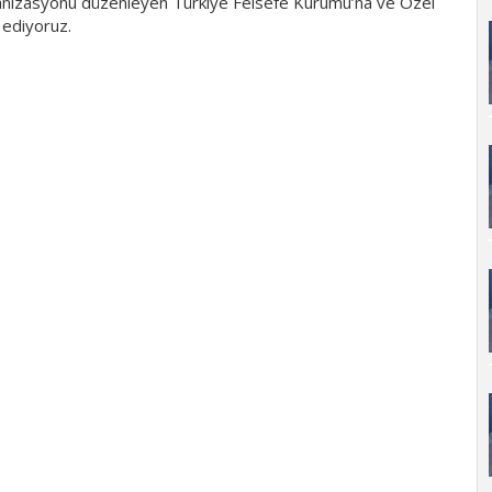
anizasyonu düzenleyen Türkiye Felsefe Kurumu’na ve Özel
 ediyoruz.