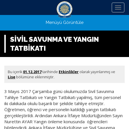
Menü
Menüyü Görüntüle
SİVİL SAVUNMA VE YANGIN
TATBİKATI
Bu içerik
01.12.2017
tarihinde
Etkinlikler
olarak yayınlanmış ve
Lise
bölümüne eklenmiştir.
3 Mayıs 2017 Çarşamba günü okulumuzda Sivil Savunma
Tahliye Tatbikatı ve Yangın Tatbikatı yapılmış, tüm personel
iki dakikada okulu başarılı bir şekilde tahliye etmiştir.
Öğretmen, öğrenci ve personelin katıldığı yangın tatbikatı
gerçekleştirildi. Ardından Ankara İtfaiye Müdürlüğünden Sayın
Nurettin AYAR Yangın önleme konusunda öğrencileri
bilgilendirdi. Ankara İtfaiye Müdürlüğüne ve Sivil Savunma