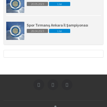
20.05.2023
Lise
Spor Tırmanış Ankara İl Şampiyonası
28.04.2023
Lise