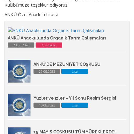
Kulübümüze teşekkür ediyoruz.
ANKÜ Özel Anadolu Lisesi
ANKÜ Anaokulunda Organik Tarım Çalışmaları
23.05.2026
Anaokulu
ANKÜ’DE MEZUNİYET COŞKUSU
22.06.2023
Lise
Yüzler ve İzler – Yıl Sonu Resim Sergisi
10.06.2023
Lise
19 MAYIS COŞKUSU TÜM YÜREKLERDE!