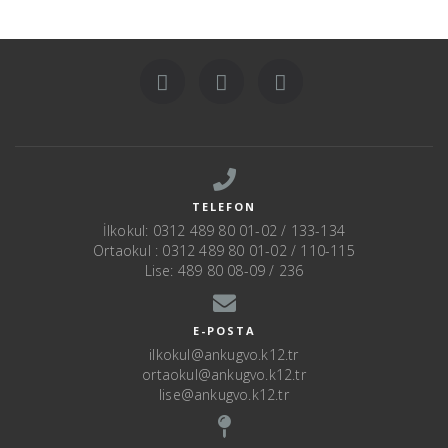
TELEFON
İlkokul: 0312 489 80 01-02 / 133-134
Ortaokul : 0312 489 80 01-02 / 110-115
Lise: 489 80 08-09 / 236
E-POSTA
ilkokul@ankugvo.k12.tr
ortaokul@ankugvo.k12.tr
lise@ankugvo.k12.tr