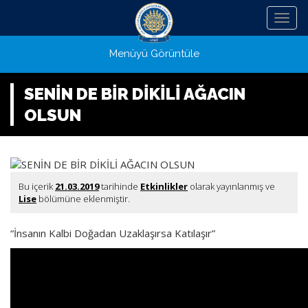
Menü
Menüyü Görüntüle
SENİN DE BİR DİKİLİ AĞACIN
OLSUN
Bu içerik
21.03.2019
tarihinde
Etkinlikler
olarak yayınlanmış ve
Lise
bölümüne eklenmiştir.
“İnsanın Kalbi Doğadan Uzaklaşırsa Katılaşır”