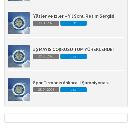
Yüzler ve İzler – Yıl Sonu Resim Sergisi
10.06.2023
Lise
19 MAYIS COŞKUSU TÜM YÜREKLERDE!
20.05.2023
Lise
Spor Tırmanış Ankara İl Şampiyonası
28.04.2023
Lise