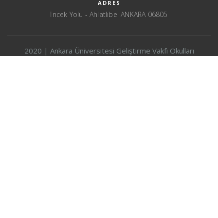
ADRES
İncek Yolu - Ahlatlıbel ANKARA 06805
2020 | Ankara Üniversitesi Geliştirme Vakfı Okulları