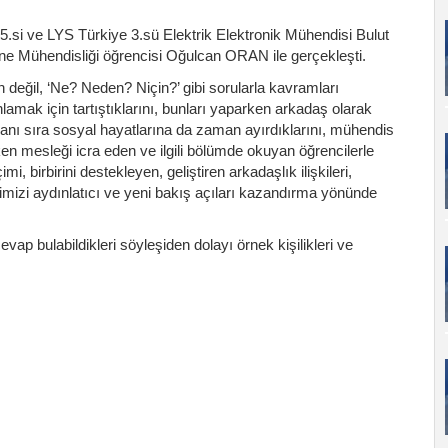
si ve LYS Türkiye 3.sü Elektrik Elektronik Mühendisi Bulut
ühendisliği öğrencisi Oğulcan ORAN ile gerçekleşti.
n değil, ‘Ne? Neden? Niçin?’ gibi sorularla kavramları
anlamak için tartıştıklarını, bunları yaparken arkadaş olarak
n yanı sıra sosyal hayatlarına da zaman ayırdıklarını, mühendis
en mesleği icra eden ve ilgili bölümde okuyan öğrencilerle
 birbirini destekleyen, geliştiren arkadaşlık ilişkileri,
imizi aydınlatıcı ve yeni bakış açıları kazandırma yönünde
cevap bulabildikleri söyleşiden dolayı örnek kişilikleri ve