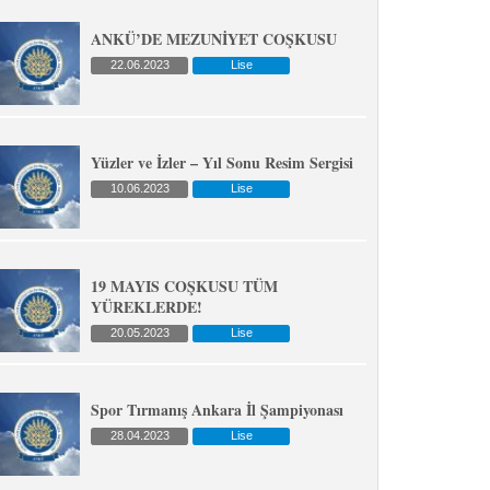
ANKÜ’DE MEZUNİYET COŞKUSU
22.06.2023
Lise
Yüzler ve İzler – Yıl Sonu Resim Sergisi
10.06.2023
Lise
19 MAYIS COŞKUSU TÜM
YÜREKLERDE!
20.05.2023
Lise
Spor Tırmanış Ankara İl Şampiyonası
28.04.2023
Lise