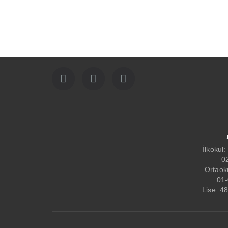
İlkokul
0
Ortaok
01-
Lise: 4