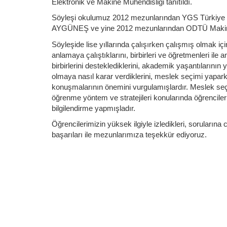
Elektronik ve Makine Mühendisliği tanıtıldı.
Söyleşi okulumuz 2012 mezunlarından YGS Türkiye 5.
AYGÜNEŞ ve yine 2012 mezunlarından ODTÜ Makine M
Söyleşide lise yıllarında çalışırken çalışmış olmak içi
anlamaya çalıştıklarını, birbirleri ve öğretmenleri ile 
birbirlerini desteklediklerini, akademik yaşantılarını
olmaya nasıl karar verdiklerini, meslek seçimi yapark
konuşmalarının önemini vurgulamışlardır. Meslek seçimi,
öğrenme yöntem ve stratejileri konularında öğrenciler
bilgilendirme yapmışladır.
Öğrencilerimizin yüksek ilgiyle izledikleri, sorularına 
başarıları ile mezunlarımıza teşekkür ediyoruz.