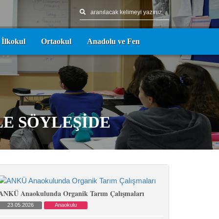
İlkokul
Ortaokul
Anadolu ve Fen
E SÖYLEŞİDE
ANKÜ Anaokulunda Organik Tarım Çalışmaları
23.05.2026
Anaokulu