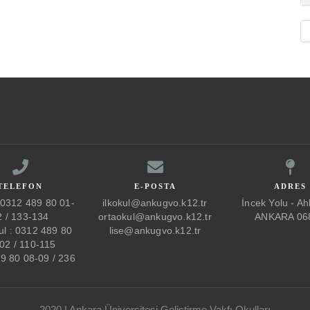
TELEFON
E-POSTA
ADRES
: 0312 489 80 01-
ilkokul@ankugvo.k12.tr
İncek Yolu - Ahl
2 / 133-134
ortaokul@ankugvo.k12.tr
ANKARA 06
ul : 0312 489 80
lise@ankugvo.k12.tr
02 / 110-115
89 80 08-09 / 236
2020 | Ankara Üniversitesi Geliştirme Vakfı Okulları