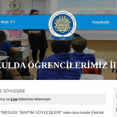
Web TV
Anaokulu
ULDA ÖĞRENCİLERİMİZ İL
nmış ve
Lise
bölümüne eklenmiştir.
in “MESLEK TANITIM SÖYLEŞİLERİ” nden ikincisinde Elektrik