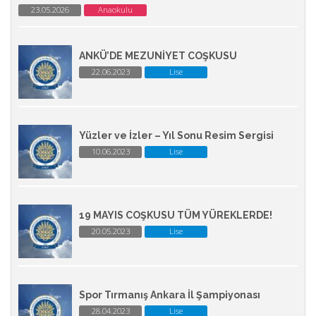
23.05.2026
Anaokulu
ANKÜ’DE MEZUNİYET COŞKUSU
22.06.2023
Lise
Yüzler ve İzler – Yıl Sonu Resim Sergisi
10.06.2023
Lise
19 MAYIS COŞKUSU TÜM YÜREKLERDE!
20.05.2023
Lise
Spor Tırmanış Ankara İl Şampiyonası
28.04.2023
Lise