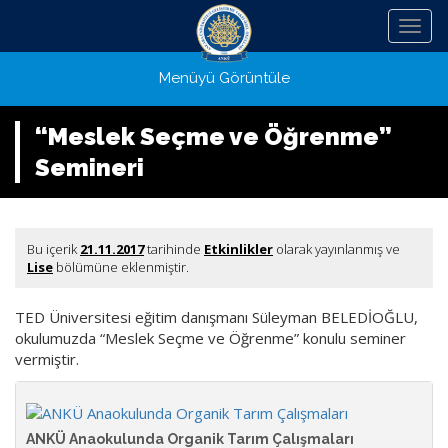
Menü
Menüyü Görüntüle
“Meslek Seçme ve Öğrenme”
Semineri
Bu içerik
21.11.2017
tarihinde
Etkinlikler
olarak yayınlanmış ve
Lise
bölümüne eklenmiştir.
TED Üniversitesi eğitim danışmanı Süleyman BELEDİOĞLU,
okulumuzda “Meslek Seçme ve Öğrenme” konulu seminer
vermiştir.
ANKÜ Anaokulunda Organik Tarım Çalışmaları