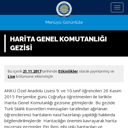
Menü
Menüyü Görüntüle
HARİTA GENEL KOMUTANLIĞI
GEZİSİ
Bu içerik
21.11.2017
tarihinde
Etkinlikler
olarak yayınlanmış ve
Lise
bölümüne eklenmiştir.
ANKÜ Özel Anadolu Lisesi 9. ve 10.sınıf öğrencileri 26 Kasım
2015 Perşembe günü Coğrafya öğretmenleri ile birlikte
Harita Genel Komutanlığı gezisine gitmişlerdir. Bu gezide
Türk Silahlı Kuvvetleri mensupları tarafından ağırlanan
öğrencilerimiz haritaların nasıl hazırlanıp yapıldığı hakkında
bilgilendirilmişlerdir. Haritacılığın önemini kavrayarak harita
müzesini gezmişler Piri Reis gibi ünlü haritacıları ve