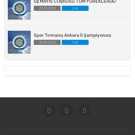
19 MAYIS COŞKUSU TÜM YÜREKLERDE!
20.05.2023
Lise
Spor Tırmanış Ankara İl Şampiyonası
28.04.2023
Lise