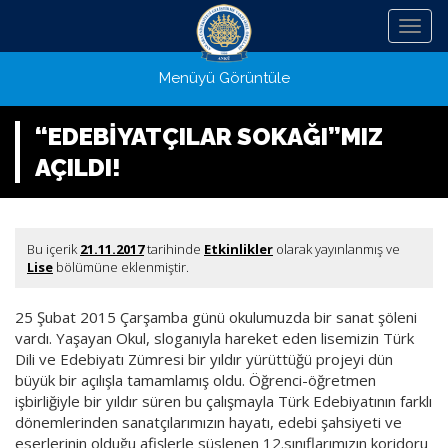
Menü
Menüyü Görüntüle
“EDEBİYATÇILAR SOKAĞI”MIZ
AÇILDI!
Bu içerik
21.11.2017
tarihinde
Etkinlikler
olarak yayınlanmış ve
Lise
bölümüne eklenmiştir.
25 Şubat 2015 Çarşamba günü okulumuzda bir sanat şöleni
vardı. Yaşayan Okul, sloganıyla hareket eden lisemizin Türk
Dili ve Edebiyatı Zümresi bir yıldır yürüttüğü projeyi dün
büyük bir açılışla tamamlamış oldu. Öğrenci-öğretmen
işbirliğiyle bir yıldır süren bu çalışmayla Türk Edebiyatının farklı
dönemlerinden sanatçılarımızın hayatı, edebi şahsiyeti ve
eserlerinin olduğu afişlerle süslenen 12.sınıflarımızın koridoru