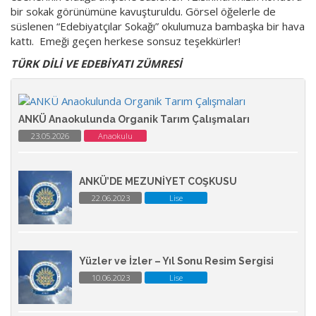
bir sokak görünümüne kavuşturuldu. Görsel öğelerle de
süslenen “Edebiyatçılar Sokağı” okulumuza bambaşka bir hava
kattı. Emeği geçen herkese sonsuz teşekkürler!
TÜRK DİLİ VE EDEBİYATI ZÜMRESİ
ANKÜ Anaokulunda Organik Tarım Çalışmaları
23.05.2026
Anaokulu
ANKÜ’DE MEZUNİYET COŞKUSU
22.06.2023
Lise
Yüzler ve İzler – Yıl Sonu Resim Sergisi
10.06.2023
Lise