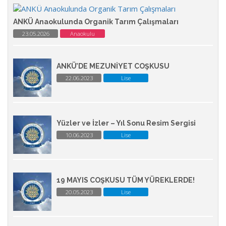
ANKÜ Anaokulunda Organik Tarım Çalışmaları
23.05.2026
Anaokulu
ANKÜ’DE MEZUNİYET COŞKUSU
22.06.2023
Lise
Yüzler ve İzler – Yıl Sonu Resim Sergisi
10.06.2023
Lise
19 MAYIS COŞKUSU TÜM YÜREKLERDE!
20.05.2023
Lise