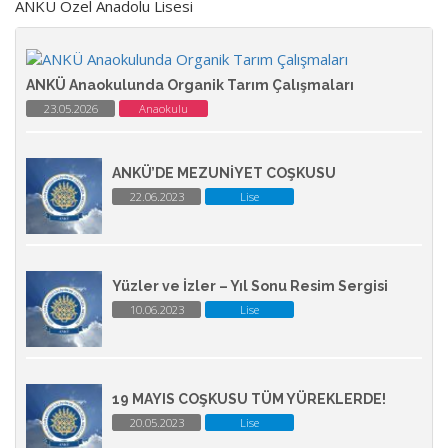
ANKÜ Özel Anadolu Lisesi
ANKÜ Anaokulunda Organik Tarım Çalışmaları
23.05.2026
Anaokulu
ANKÜ’DE MEZUNİYET COŞKUSU
22.06.2023
Lise
Yüzler ve İzler – Yıl Sonu Resim Sergisi
10.06.2023
Lise
19 MAYIS COŞKUSU TÜM YÜREKLERDE!
20.05.2023
Lise