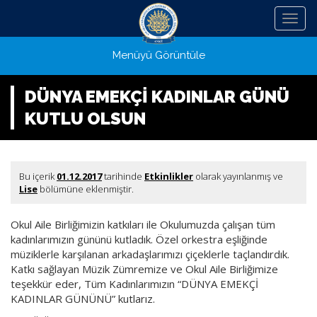
Menü
Menüyü Görüntüle
DÜNYA EMEKÇİ KADINLAR GÜNÜ
KUTLU OLSUN
Bu içerik
01.12.2017
tarihinde
Etkinlikler
olarak yayınlanmış ve
Lise
bölümüne eklenmiştir.
Okul Aile Birliğimizin katkıları ile Okulumuzda çalışan tüm
kadınlarımızın gününü kutladık. Özel orkestra eşliğinde
müziklerle karşılanan arkadaşlarımızı çiçeklerle taçlandırdık.
Katkı sağlayan Müzik Zümremize ve Okul Aile Birliğimize
teşekkür eder, Tüm Kadınlarımızın “DÜNYA EMEKÇİ
KADINLAR GÜNÜNÜ” kutlarız.