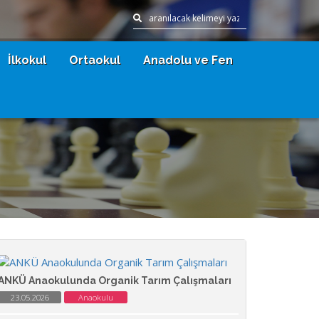
İlkokul
Ortaokul
Anadolu ve Fen
ANKÜ Anaokulunda Organik Tarım Çalışmaları
23.05.2026
Anaokulu