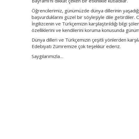
Bayramı’nı dikkat çeken bir etkinlikle kutladılar.
Öğrencilerimiz, günümüzde dünya dillerinin yaşadığı
başvurduklarını güzel bir söyleşiyle dile getirdile
İngilizcenin ve Türkçemizin karşılaştırıldığı bilgi şö
özelliklerini ve kendilerini koruma konusunda günümüz
Dünya dilleri ve Türkçemizin çeşitli yönlerden karşılaş
Edebiyatı Zümremize çok teşekkür ederiz.
Saygılarımızla…