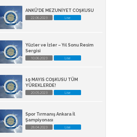
ANKÜ’DE MEZUNİYET COŞKUSU
22.06.2023
Lise
Yüzler ve İzler – Yıl Sonu Resim
Sergisi
10.06.2023
Lise
19 MAYIS COŞKUSU TÜM
YÜREKLERDE!
20.05.2023
Lise
Spor Tırmanış Ankara İl
Şampiyonası
28.04.2023
Lise