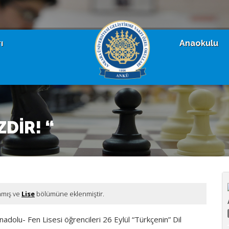
ı
Anaokulu
ZDİR! “
nmış ve
Lise
bölümüne eklenmiştir.
nadolu- Fen Lisesi öğrencileri 26 Eylül “Türkçenin” Dil