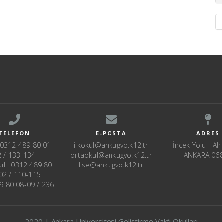
TELEFON
E-POSTA
ADRES
: 0312 489 80 01-
ilkokul@ankugvo.k12.tr
İncek Yolu - Ahl
2 / 133-134
ortaokul@ankugvo.k12.tr
ANKARA 06
ul : 0312 489 80
lise@ankugvo.k12.tr
02 / 110-115
89 80 08-09 / 236
2020 | Ankara Üniversitesi Geliştirme Vakfı Okulları