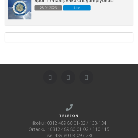
Spor Tırmanış Ankara İl Şampiyonası
28.04.2023
Lise
TELEFON
İlkokul: 0312 489 80 01-02 / 133-134
Ortaokul : 0312 489 80 01-02 / 110-115
Lise: 489 80 08-09 / 236