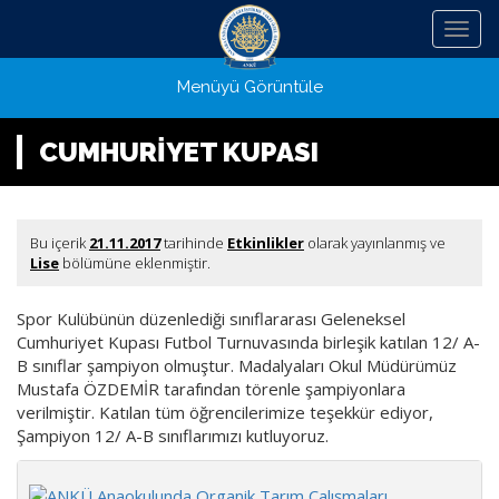
Menü
Menüyü Görüntüle
CUMHURİYET KUPASI
Bu içerik
21.11.2017
tarihinde
Etkinlikler
olarak yayınlanmış ve
Lise
bölümüne eklenmiştir.
Spor Kulübünün düzenlediği sınıflararası Geleneksel
Cumhuriyet Kupası Futbol Turnuvasında birleşik katılan 12/ A-
B sınıflar şampiyon olmuştur. Madalyaları Okul Müdürümüz
Mustafa ÖZDEMİR tarafından törenle şampiyonlara
verilmiştir. Katılan tüm öğrencilerimize teşekkür ediyor,
Şampiyon 12/ A-B sınıflarımızı kutluyoruz.