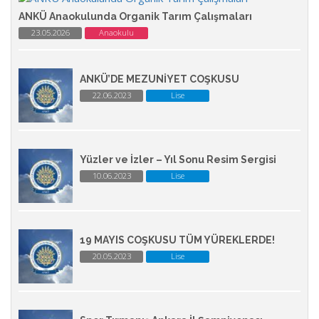
ANKÜ Anaokulunda Organik Tarım Çalışmaları
23.05.2026
Anaokulu
ANKÜ’DE MEZUNİYET COŞKUSU
22.06.2023
Lise
Yüzler ve İzler – Yıl Sonu Resim Sergisi
10.06.2023
Lise
19 MAYIS COŞKUSU TÜM YÜREKLERDE!
20.05.2023
Lise