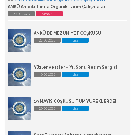
ANKÜ Anaokulunda Organik Tarım Çalışmaları
23.05.2026
Anaokulu
ANKÜ’DE MEZUNİYET COŞKUSU
22.06.2023
Lise
Yüzler ve İzler – Yıl Sonu Resim Sergisi
10.06.2023
Lise
19 MAYIS COŞKUSU TÜM YÜREKLERDE!
20.05.2023
Lise