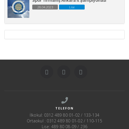
Spor Tırmanış Ankara İl Şampiyonası
28.04.2023
Lise
TELEFON
İlkokul: 0312 489 80 01-02 / 133-134
Ortaokul : 0312 489 80 01-02 / 110-115
Lise: 489 80 08-09 / 236