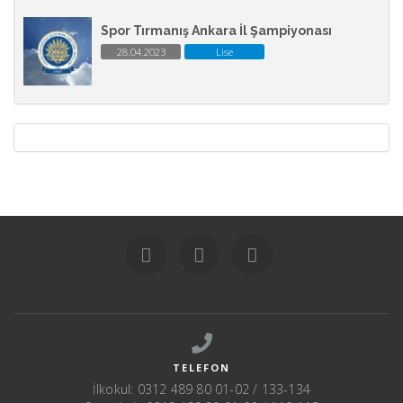
Spor Tırmanış Ankara İl Şampiyonası
28.04.2023
Lise
TELEFON
İlkokul: 0312 489 80 01-02 / 133-134