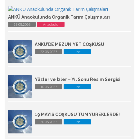
ANKÜ Anaokulunda Organik Tarım Çalışmaları
23.05.2026
Anaokulu
ANKÜ’DE MEZUNİYET COŞKUSU
22.06.2023
Lise
Yüzler ve İzler – Yıl Sonu Resim Sergisi
10.06.2023
Lise
19 MAYIS COŞKUSU TÜM YÜREKLERDE!
20.05.2023
Lise