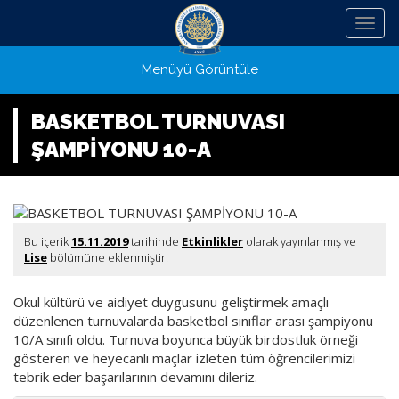
Menü
Menüyü Görüntüle
BASKETBOL TURNUVASI
ŞAMPİYONU 10-A
Bu içerik
15.11.2019
tarihinde
Etkinlikler
olarak yayınlanmış ve
Lise
bölümüne eklenmiştir.
Okul kültürü ve aidiyet duygusunu geliştirmek amaçlı
düzenlenen turnuvalarda basketbol sınıflar arası şampiyonu
10/A sınıfı oldu. Turnuva boyunca büyük birdostluk örneği
gösteren ve heyecanlı maçlar izleten tüm öğrencilerimizi
tebrik eder başarılarının devamını dileriz.