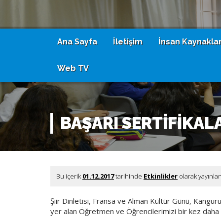
Ana Sayfa
İletişim
İnsan Kaynaklar
Web TV
BAŞARI SERTİFİKAL
Bu içerik
01.12.2017
tarihinde
Etkinlikler
olarak yayınla
Şiir Dinletisi, Fransa ve Alman Kültür Günü, Kanguru 
yer alan Öğretmen ve Öğrencilerimizi bir kez daha 