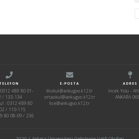
TELEFON
E-POSTA
ADRES
: 0312 489 80 01-
ilkokul@ankugvo.k12.tr
İncek Yolu - Ahl
2 / 133-134
ortaokul@ankugvo.k12.tr
ANKARA 06
ul : 0312 489 80
lise@ankugvo.k12.tr
02 / 110-115
89 80 08-09 / 236
2020 | Ankara Üniversitesi Geliştirme Vakfı Okulları