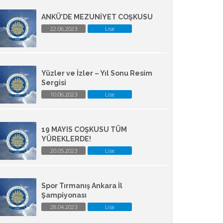
ANKÜ’DE MEZUNİYET COŞKUSU
22.06.2023
Lise
Yüzler ve İzler – Yıl Sonu Resim
Sergisi
10.06.2023
Lise
19 MAYIS COŞKUSU TÜM
YÜREKLERDE!
20.05.2023
Lise
Spor Tırmanış Ankara İl
Şampiyonası
28.04.2023
Lise