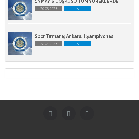
19 MAYIS COŞKUSU TÜM YÜREKLERDE!
20.05.2023
Lise
Spor Tırmanış Ankara İl Şampiyonası
28.04.2023
Lise