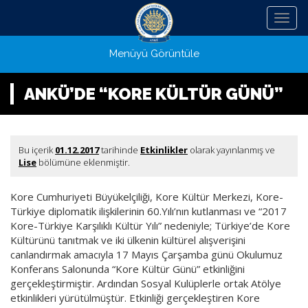
Menü
Menüyü Görüntüle
ANKÜ’DE “KORE KÜLTÜR GÜNÜ”
Bu içerik
01.12.2017
tarihinde
Etkinlikler
olarak yayınlanmış ve
Lise
bölümüne eklenmiştir.
Kore Cumhuriyeti Büyükelçiliği, Kore Kültür Merkezi, Kore-
Türkiye diplomatik ilişkilerinin 60.Yılı’nın kutlanması ve “2017
Kore-Türkiye Karşılıklı Kültür Yılı” nedeniyle; Türkiye’de Kore
Kültürünü tanıtmak ve iki ülkenin kültürel alışverişini
canlandırmak amacıyla 17 Mayıs Çarşamba günü Okulumuz
Konferans Salonunda “Kore Kültür Günü” etkinliğini
gerçekleştirmiştir. Ardından Sosyal Kulüplerle ortak Atölye
etkinlikleri yürütülmüştür. Etkinliği gerçekleştiren Kore