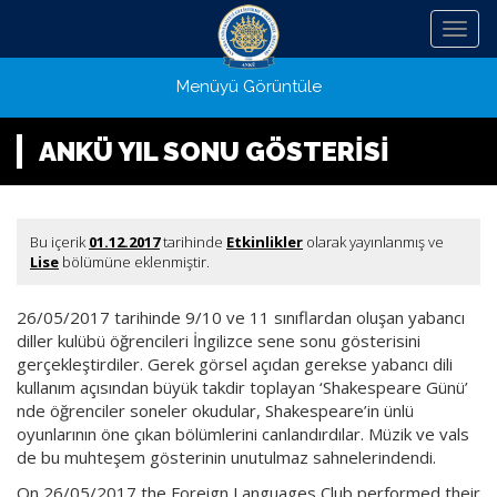
Menü
Menüyü Görüntüle
ANKÜ YIL SONU GÖSTERİSİ
Bu içerik
01.12.2017
tarihinde
Etkinlikler
olarak yayınlanmış ve
Lise
bölümüne eklenmiştir.
26/05/2017 tarihinde 9/10 ve 11 sınıflardan oluşan yabancı
diller kulübü öğrencileri İngilizce sene sonu gösterisini
gerçekleştirdiler. Gerek görsel açıdan gerekse yabancı dili
kullanım açısından büyük takdir toplayan ‘Shakespeare Günü’
nde öğrenciler soneler okudular, Shakespeare’in ünlü
oyunlarının öne çıkan bölümlerini canlandırdılar. Müzik ve vals
de bu muhteşem gösterinin unutulmaz sahnelerindendi.
On 26/05/2017 the Foreign Languages Club performed their