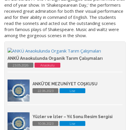
end of year show. In ‘Shakespearean Day,‘ the performers
received great admiration for both their visual performance
and for their ability in command of English. The students
read the sonnets and acted out the outstanding scenes
from famous plays of Shakespeare. Music and waltz were
among the gorgeous scenes in the show.
ANKÜ Anaokulunda Organik Tarım Çalışmaları
23.05.2026
Anaokulu
ANKÜ’DE MEZUNİYET COŞKUSU
22.06.2023
Lise
Yüzler ve İzler – Yıl Sonu Resim Sergisi
10.06.2023
Lise