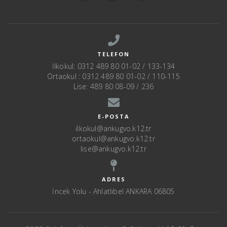
TELEFON
İlkokul: 0312 489 80 01-02 / 133-134
Ortaokul : 0312 489 80 01-02 / 110-115
Lise: 489 80 08-09 / 236
E-POSTA
ilkokul@ankugvo.k12.tr
ortaokul@ankugvo.k12.tr
lise@ankugvo.k12.tr
ADRES
İncek Yolu - Ahlatlıbel ANKARA 06805