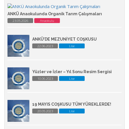
ANKÜ Anaokulunda Organik Tarım Çalışmaları
23.05.2026
Anaokulu
ANKÜ’DE MEZUNİYET COŞKUSU
22.06.2023
Lise
Yüzler ve İzler – Yıl Sonu Resim Sergisi
10.06.2023
Lise
19 MAYIS COŞKUSU TÜM YÜREKLERDE!
20.05.2023
Lise