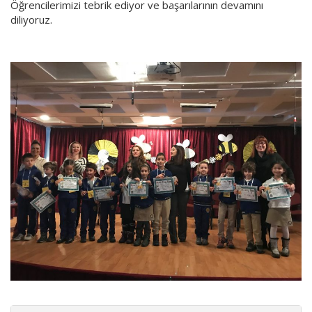
Öğrencilerimizi tebrik ediyor ve başarılarının devamını
diliyoruz.
1
2
3
4
Previous
Next