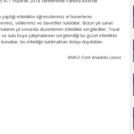
i” 5-6-7 Haziran 2018 tarihlerinde Panora AVM’de
aptığı etkinlikte öğrencilerimiz el hünerlerini
rimiz, velilerimiz ve davetliler katıldılar. Bütün yılı sanat
şmalarını yıl sonunda düzenlenen etkinlikle sergilediler. Tuval
 ve sulu boya çalışmalarının sergilendiği bu güzel etkinlikte
en konuklar, bu etkinliğe katılmaktan dolayı duydukları
ANKÜ Özel Anadolu Lisesi