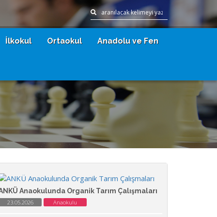
İlkokul
Ortaokul
Anadolu ve Fen
ANKÜ Anaokulunda Organik Tarım Çalışmaları
23.05.2026
Anaokulu