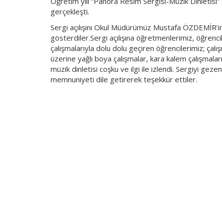
Öğretim yılı “Panora Resim Sergisi-Müzik Dinletis
gerçekleşti.
Sergi açılışını Okul Müdürümüz Mustafa ÖZDEMİR’in y
gösterdiler.Sergi açılışına öğretmenlerimiz, öğrencile
çalışmalarıyla dolu dolu geçiren öğrencilerimiz; çalı
üzerine yağlı boya çalışmalar, kara kalem çalışmaları
müzik dinletisi coşku ve ilgi ile izlendi. Sergiyi gez
memnuniyeti dile getirerek teşekkür ettiler.