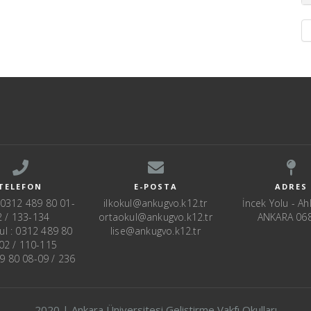
TELEFON
E-POSTA
ADRES
: 0312 489 80 01-
ilkokul@ankugvo.k12.tr
İncek Yolu - Ahl
2 / 133-134
ortaokul@ankugvo.k12.tr
ANKARA 06
ul : 0312 489 80
lise@ankugvo.k12.tr
02 / 110-115
89 80 08-09 / 236
2020 | Ankara Üniversitesi Geliştirme Vakfı Okulları