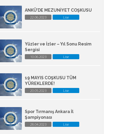
ANKÜ’DE MEZUNİYET COŞKUSU
22.06.2023
Lise
Yüzler ve İzler – Yıl Sonu Resim
Sergisi
10.06.2023
Lise
19 MAYIS COŞKUSU TÜM
YÜREKLERDE!
20.05.2023
Lise
Spor Tırmanış Ankara İl
Şampiyonası
28.04.2023
Lise