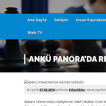
Ana Sayfa
İletişim
İnsan Kaynaklar
Web TV
ANKÜ PANORA’DA RE
Bu içerik
07.06.2018
tarihinde
Etkinlikler
olarak yayınla
Ankara Üniversitesi Geliştirme Vakfı Okulları Özel