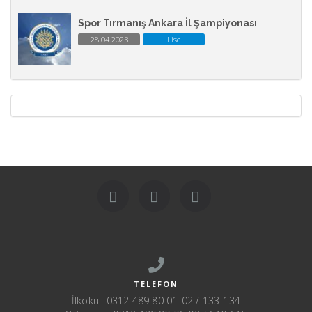
Spor Tırmanış Ankara İl Şampiyonası
28.04.2023
Lise
TELEFON
İlkokul: 0312 489 80 01-02 / 133-134