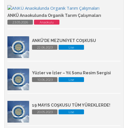
ANKÜ Anaokulunda Organik Tarım Çalışmaları
23.05.2026
Anaokulu
ANKÜ’DE MEZUNİYET COŞKUSU
22.06.2023
Lise
Yüzler ve İzler – Yıl Sonu Resim Sergisi
10.06.2023
Lise
19 MAYIS COŞKUSU TÜM YÜREKLERDE!
20.05.2023
Lise