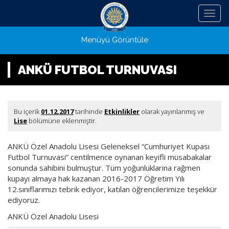
Menü
Menüyü Görüntüle
ANKÜ FUTBOL TURNUVASI
Bu içerik
01.12.2017
tarihinde
Etkinlikler
olarak yayınlanmış ve
Lise
bölümüne eklenmiştir.
ANKÜ Özel Anadolu Lisesi Geleneksel “Cumhuriyet Kupası
Futbol Turnuvasi” centilmence oynanan keyifli müsabakalar
sonunda sahibini bulmuştur. Tüm yoğunluklarina rağmen
kupayı almaya hak kazanan 2016-2017 Öğretim Yılı
12.sınıflarımızı tebrik ediyor, katılan öğrencilerimize teşekkür
ediyoruz.
ANKÜ Özel Anadolu Lisesi