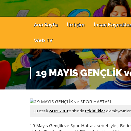
Ana Sayfa
İletişim
İnsan Kaynaklar
Web TV
19 MAYIS GENÇLİK 
Bu içerik
24.05.2019
tarihinde
Etkinlikler
olarak yayınla
19 Mayıs Gençlik ve Spor Haftası sebebiyle , Bede