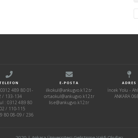
TELEFON
E-POSTA
ADRES
: 0312 489 80 01-
ilkokul@ankugvo.k12.tr
İncek Yolu - Ahl
2 / 133-134
ortaokul@ankugvo.k12.tr
ANKARA 06
ul : 0312 489 80
lise@ankugvo.k12.tr
02 / 110-115
89 80 08-09 / 236
2020 | Ankara Üniversitesi Geliştirme Vakfı Okulları