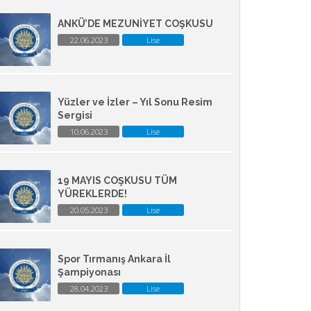
ANKÜ’DE MEZUNİYET COŞKUSU
22.06.2023
Lise
Yüzler ve İzler – Yıl Sonu Resim
Sergisi
10.06.2023
Lise
19 MAYIS COŞKUSU TÜM
YÜREKLERDE!
20.05.2023
Lise
Spor Tırmanış Ankara İl
Şampiyonası
28.04.2023
Lise