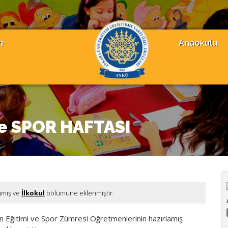
ı
Anaokulu
ve SPOR HAFTASI
nmış ve
İlkokul
bölümüne eklenmiştir.
n Eğitimi ve Spor Zümresi Öğretmenlerinin hazırlamış