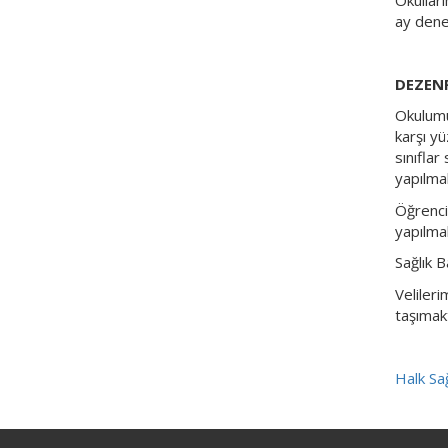
ay dene
DEZENF
Okulumu
karşı y
sınıflar
yapılma
Öğrenci
yapılma
Sağlık B
Veliler
taşımak
Halk Sağ