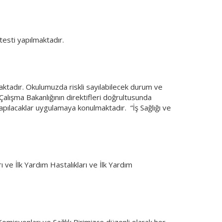
testi yapılmaktadır.
aktadır. Okulumuzda riskli sayılabilecek durum ve
 Çalışma Bakanlığının direktifleri doğrultusunda
yapılacaklar uygulamaya konulmaktadır. “İş Sağlığı ve
 ve İlk Yardım Hastalıkları ve İlk Yardım
isyonları ve Sağlık Birimizce düzenli olarak her