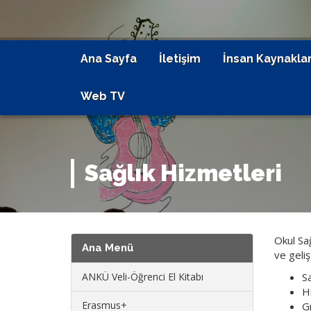
Ana Sayfa
İletişim
İnsan Kaynaklar
Web TV
Sağlık Hizmetleri
Okul Sağ
Ana Menü
ve geli
Sa
ANKÜ Veli-Öğrenci El Kitabı
H
Erasmus+
Gı