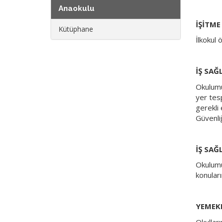
Anaokulu
İŞİTME
Kütüphane
İlkokul 
İŞ SAĞ
Okulumuz
yer tesp
gerekli 
Güvenliğ
İŞ SAĞ
Okulumuz
konuları
YEMEK
Okullar