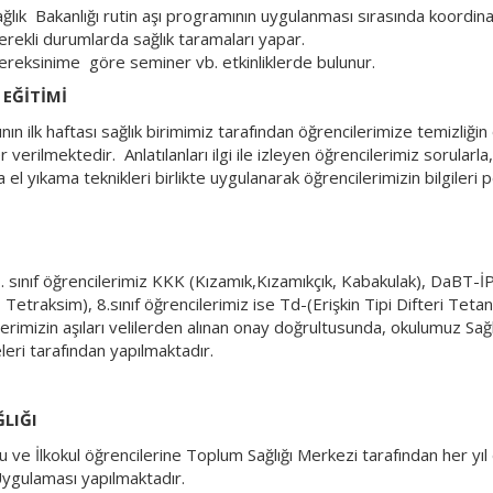
ğlık Bakanlığı rutin aşı programının uygulanması sırasında koordina
rekli durumlarda sağlık taramaları yapar.
ereksinime göre seminer vb. etkinliklerde bulunur.
 EĞİTİMİ
nın ilk haftası sağlık birimimiz tarafından öğrencilerimize temizliğin ön
r verilmektedir. Anlatılanları ilgi ile izleyen öğrencilerimiz sorularl
el yıkama teknikleri birlikte uygulanarak öğrencilerimizin bilgileri p
1. sınıf öğrencilerimiz KKK (Kızamık,Kızamıkçık, Kabakulak), DaBT-İ
, Tetraksim), 8.sınıf öğrencilerimiz ise Td-(Erişkin Tipi Difteri Tetan
erimizin aşıları velilerden alınan onay doğrultusunda, okulumuz Sağl
eri tarafından yapılmaktadır.
ĞLIĞI
u ve İlkokul öğrencilerine Toplum Sağlığı Merkezi tarafından her yı
Uygulaması yapılmaktadır.