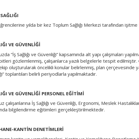
 SAĞLIĞI
öğrencilerine yılda bir kez Toplum Sağlığı Merkezi tarafından işitme 
LIĞI VE GÜVENLİĞİ
da “İş Sağlığı ve Güvenliği” kapsamında alt yapı çalışmaları yapılm
itleri gözlemlenmiş, çalışanlarca yazılı belgelerle tespit edilmiştir.
ekip oluşturularak öncelikli konular belirlenmiş, plan çerçevesinde 
i” toplantıları belirli periyodlarla yapılmaktadır.
LIĞI VE GÜVENLİĞİ PERSONEL EĞİTİMİ
 çalışanlarına İş Sağlığı ve Güvenliği, Ergonomi, Meslek Hastalıkları
nda bilgilendirme eğitimleri gerçekleştirilmektedir.
HANE-KANTİN DENETİMLERİ
ımızın kantin ve yemekhaneleri, Kantin ve Yemekhane Denetleme Kom