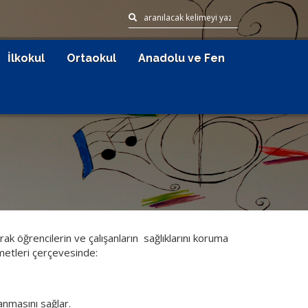
İlkokul
Ortaokul
Anadolu ve Fen
arak öğrencilerin ve çalışanların sağlıklarını koruma
metleri çerçevesinde:
anmasını sağlar.