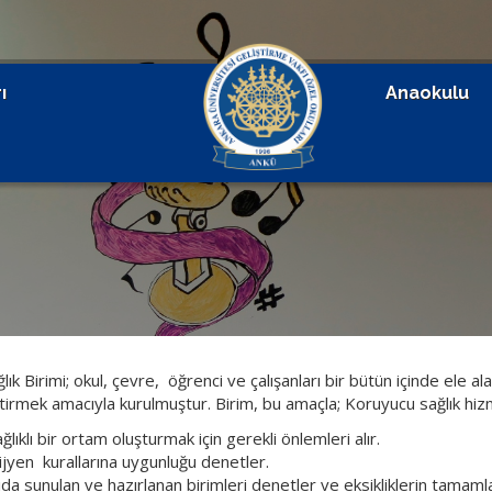
ı
Anaokulu
lık Birimi; okul, çevre, öğrenci ve çalışanları bir bütün içinde ele al
ştirmek amacıyla kurulmuştur. Birim, bu amaçla; Koruyucu sağlık hiz
ğlıklı bir ortam oluşturmak için gerekli önlemleri alır.
ijyen kurallarına uygunluğu denetler.
da sunulan ve hazırlanan birimleri denetler ve eksikliklerin tamaml