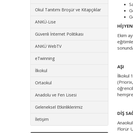
Sa
Okul Tanıtımı Broşür ve Kitapçıklar
Ge
G
ANKÜ-Lise
HİJYEN
Güvenli İnternet Politikası
Ekim ayı
eğitimle
ANKÜ WebTV
sonunda 
eTwinning
AŞI
İlkokul
İlkokul 
(Priorix
Ortaokul
öğrencil
hemşirel
Anadolu ve Fen Lisesi
Geleneksel Etkinliklerimiz
DİŞ SA
İletişim
Anaokul
Florür 