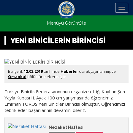
Menü
Menüyü Görüntüle
YENİ BİNİCİLERİN BİRİNCİSİ
Bu içerik
12.03.2019
tarihinde
Haberler
olarak yayınlanmış ve
Ortaokul
bölümüne eklenmiştir.
Türkiye Binicilik Federasyonunun organize ettiği Kayhan Şen
Yayla Kupası II. Ayak 100 cm yarışmasında öğrencimiz
Emirhan TOROS Yeni Biniciler Birincisi olmuştur. Öğrencimizi
tebrik eder başarılarının devamını dileriz.
Nezaket Haftası