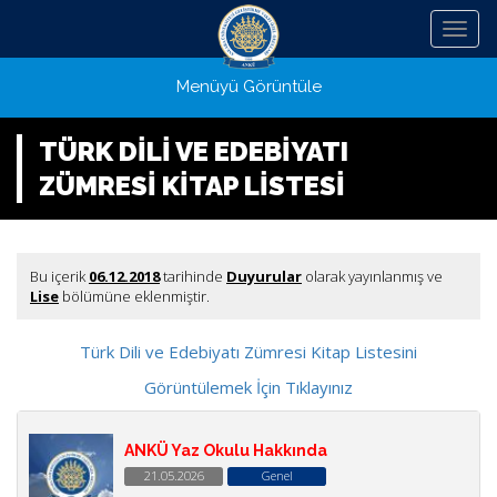
Menü
Menüyü Görüntüle
TÜRK DİLİ VE EDEBİYATI
ZÜMRESİ KİTAP LİSTESİ
Bu içerik
06.12.2018
tarihinde
Duyurular
olarak yayınlanmış ve
Lise
bölümüne eklenmiştir.
Türk Dili ve Edebiyatı Zümresi Kitap Listesini
Görüntülemek İçin Tıklayınız
ANKÜ Yaz Okulu Hakkında
21.05.2026
Genel