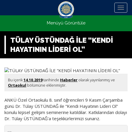
Menü
Menüyü Görüntüle
TÜLAY ÜSTÜNDAĞ İLE “KENDİ
HAYATININ LİDERİ OL”
Bu içerik
14.10.2019
tarihinde
Haberler
olarak yayınlanmış ve
Ortaokul
bölümüne eklenmiştir.
ANKÜ Özel Ortaokulu 8. sınıf öğrencileri 9 Kasım Çarşamba
günü Dr. Tülay ÜSTÜNDAĞ ile “Kendi Hayatının Lideri Ol”
konulu kişisel gelişim seminerine katıldılar. Katkılarından dolayı
Dr. Tülay ÜSTÜNDAĞ’a teşekkürlerimizi sunarız.