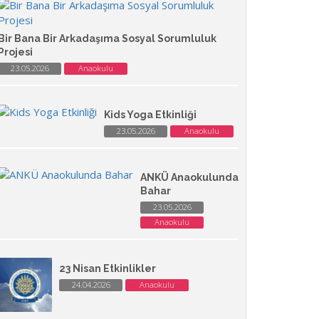
Bir Bana Bir Arkadaşıma Sosyal Sorumluluk
Projesi
23.05.2026
Anaokulu
Kids Yoga Etkinliği
23.05.2026
Anaokulu
ANKÜ Anaokulunda
Bahar
23.05.2026
Anaokulu
23 Nisan Etkinlikler
24.04.2026
Anaokulu