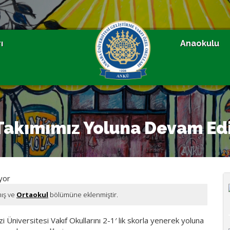
ı
Anaokulu
 Takımımız Yoluna Devam Ed
mış ve
Ortaokul
bölümüne eklenmiştir.
niversitesi Vakıf Okullarını 2-1′ lik skorla yenerek yoluna