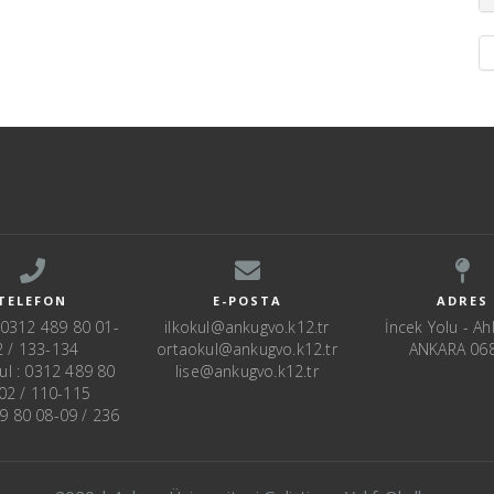
TELEFON
E-POSTA
ADRES
: 0312 489 80 01-
ilkokul@ankugvo.k12.tr
İncek Yolu - Ahl
2 / 133-134
ortaokul@ankugvo.k12.tr
ANKARA 06
ul : 0312 489 80
lise@ankugvo.k12.tr
02 / 110-115
89 80 08-09 / 236