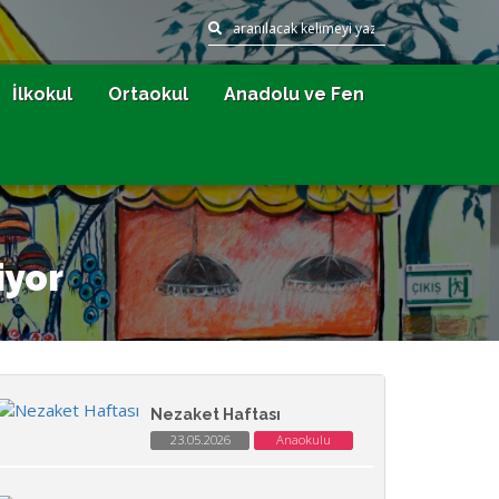
İlkokul
Ortaokul
Anadolu ve Fen
iyor
Nezaket Haftası
23.05.2026
Anaokulu