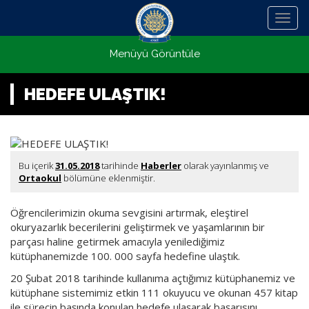
Menü
Menüyü Görüntüle
HEDEFE ULAŞTIK!
Bu içerik
31.05.2018
tarihinde
Haberler
olarak yayınlanmış ve
Ortaokul
bölümüne eklenmiştir.
Öğrencilerimizin okuma sevgisini artırmak, eleştirel
okuryazarlık becerilerini geliştirmek ve yaşamlarının bir
parçası haline getirmek amacıyla yenilediğimiz
kütüphanemizde 100. 000 sayfa hedefine ulaştık.
20 Şubat 2018 tarihinde kullanıma açtığımız kütüphanemiz ve
kütüphane sistemimiz etkin 111 okuyucu ve okunan 457 kitap
ile sürecin başında konulan hedefe ulaşarak başarısını