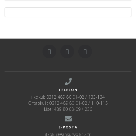
TELEFON
İlkokul: 0312 489 80 01-02 / 133-134
Ortaokul : 0312 489 80 01-02 / 110-115
Lise: 489 80 08-09 / 236
E-POSTA
ilkokul@ankugvo.k12.tr