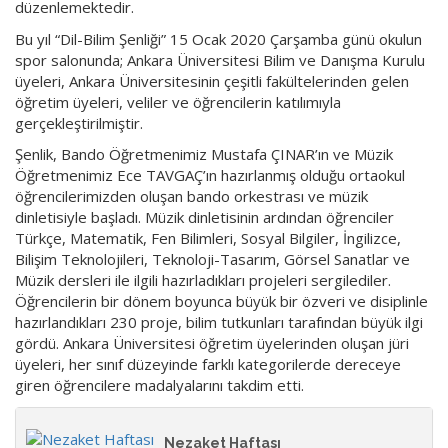
düzenlemektedir.
Bu yıl “Dil-Bilim Şenliği” 15 Ocak 2020 Çarşamba günü okulun
spor salonunda; Ankara Üniversitesi Bilim ve Danışma Kurulu
üyeleri, Ankara Üniversitesinin çeşitli fakültelerinden gelen
öğretim üyeleri, veliler ve öğrencilerin katılımıyla
gerçekleştirilmiştir.
Şenlik, Bando Öğretmenimiz Mustafa ÇINAR’ın ve Müzik
Öğretmenimiz Ece TAVGAÇ’ın hazırlanmış olduğu ortaokul
öğrencilerimizden oluşan bando orkestrası ve müzik
dinletisiyle başladı. Müzik dinletisinin ardından öğrenciler
Türkçe, Matematik, Fen Bilimleri, Sosyal Bilgiler, İngilizce,
Bilişim Teknolojileri, Teknoloji-Tasarım, Görsel Sanatlar ve
Müzik dersleri ile ilgili hazırladıkları projeleri sergilediler.
Öğrencilerin bir dönem boyunca büyük bir özveri ve disiplinle
hazırlandıkları 230 proje, bilim tutkunları tarafından büyük ilgi
gördü. Ankara Üniversitesi öğretim üyelerinden oluşan jüri
üyeleri, her sınıf düzeyinde farklı kategorilerde dereceye
giren öğrencilere madalyalarını takdim etti.
Nezaket Haftası