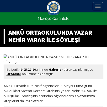
Menü
Menüyü Görüntüle
ANKÜ ORTAOKULUNDA YAZAR
NEHİR YARAR İLE SÖYLEŞİ
Bu içerik
10.05.2019
tarihinde
Haberler
olarak yayınlanmış ve
Ortaokul
bölümüne eklenmiştir.
ANKÜ Ortaokulu 5. sınıf öğrencileri 3 Mayıs Cuma günü
okudukları “Acemi Korsan” kitabının yazarı Nehir YARAR ile
buluştular. Söyleşinin ardından öğrencilerimiz yazarımıza
kitaplarını da imzalattılar.