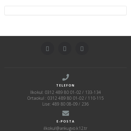
TELEFON
İlkokul: 0312 489 80 01-02 / 133-134
Ortaokul : 0312 489 80 01-02 / 110-115
Lise: 489 80 08-09 / 236
E-POSTA
ilkokul@ankugvo.k12.tr