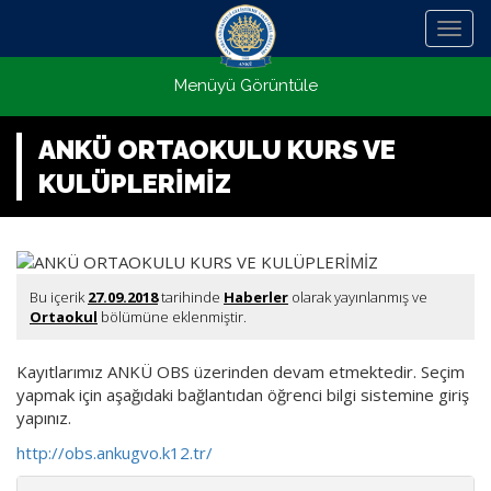
Menü
Menüyü Görüntüle
ANKÜ ORTAOKULU KURS VE
KULÜPLERİMİZ
Bu içerik
27.09.2018
tarihinde
Haberler
olarak yayınlanmış ve
Ortaokul
bölümüne eklenmiştir.
Kayıtlarımız ANKÜ OBS üzerinden devam etmektedir. Seçim
yapmak için aşağıdaki bağlantıdan öğrenci bilgi sistemine giriş
yapınız.
http://obs.ankugvo.k12.tr/