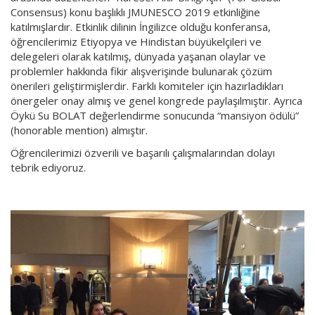
Consensus) konu başlıklı JMUNESCO 2019 etkinliğine
katılmışlardır. Etkinlik dilinin İngilizce olduğu konferansa,
öğrencilerimiz Etiyopya ve Hindistan büyükelçileri ve
delegeleri olarak katılmış, dünyada yaşanan olaylar ve
problemler hakkında fikir alışverişinde bulunarak çözüm
önerileri geliştirmişlerdir. Farklı komiteler için hazırladıkları
önergeler onay almış ve genel kongrede paylaşılmıştır. Ayrıca
Öykü Su BOLAT değerlendirme sonucunda “mansiyon ödülü”
(honorable mention) almıştır.
Öğrencilerimizi özverili ve başarılı çalışmalarından dolayı
tebrik ediyoruz.
1
2
3
4
5
6
Previous