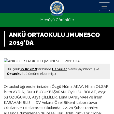
Menü
Menüyü Görüntüle
ANKÜ ORTAOKULU JMUNESCO
2019’DA
Bu içerik
25.02.2019
tarihinde
Haberler
olarak yayınlanmış ve
Ortaokul
bölümüne eklenmiştir.
Ortaokul öğrencilerimizden Özgü Hüma AKAY, Nihan OLGAR,
İrem AYDIN, Duru BÜYÜKBAŞARAN, Öykü SU BOLAT, Ayşe
Su ÖZUĞURLU, Asya ÇİLLİLER, Lena DANIŞMAN ve İrem
KARAHAN BLIS – İDV Ankara Özel Bilkent Laboratuvar
Okulları ve Uluslararası Okulunda 22-24 Şubat tarihleri
arasında düzenlenen “Küresel Fikir Birliği İçin” (For Global