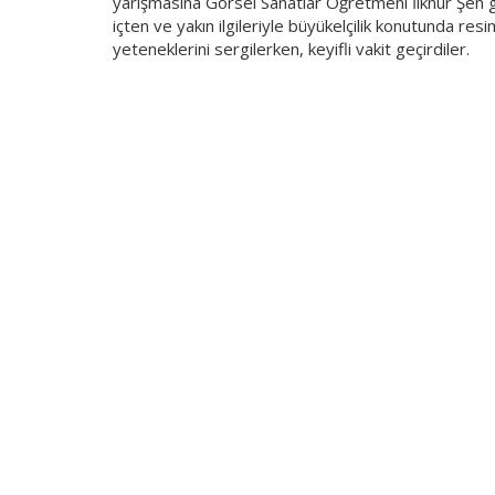
yarışmasına Görsel Sanatlar Öğretmeni İlknur Şen g
içten ve yakın ilgileriyle büyükelçilik konutunda resi
yeteneklerini sergilerken, keyifli vakit geçirdiler.