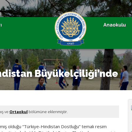
ı
Anaokulu
distan Büyükelçiliği’nde
mış ve
Ortaokul
bölümüne eklenmiştir.
emiş olduğu “Türkiye-Hindistan Dostluğu” temalı resim