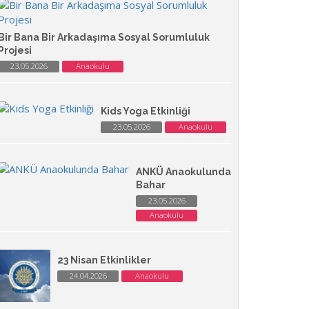
Bir Bana Bir Arkadaşıma Sosyal Sorumluluk
Projesi
23.05.2026
Anaokulu
Kids Yoga Etkinliği
23.05.2026
Anaokulu
ANKÜ Anaokulunda
Bahar
23.05.2026
Anaokulu
23 Nisan Etkinlikler
24.04.2026
Anaokulu