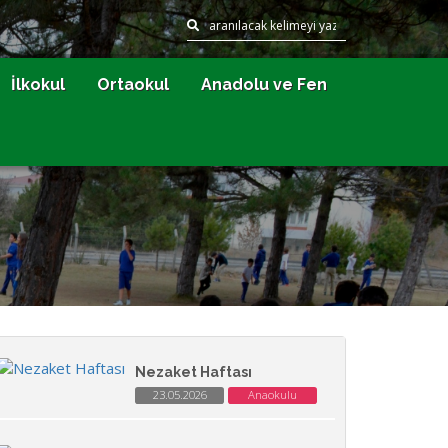
İlkokul
Ortaokul
Anadolu ve Fen
Nezaket Haftası
23.05.2026
Anaokulu