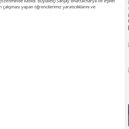
özetiminde katıldı. Büyükelçi Sanjay Bhattacharya ve eşinin
m çalışması yapan öğrencilerimiz yaratıcılıklarını ve