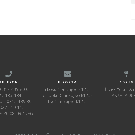
TELEFON
E-POSTA
ADRES
: 0312 489 80 01-
ilkokul@ankugvo.k12.tr
İncek Yolu - Ahl
2 / 133-134
ortaokul@ankugvo.k12.tr
ANKARA 06
ul : 0312 489 80
lise@ankugvo.k12.tr
02 / 110-115
89 80 08-09 / 236