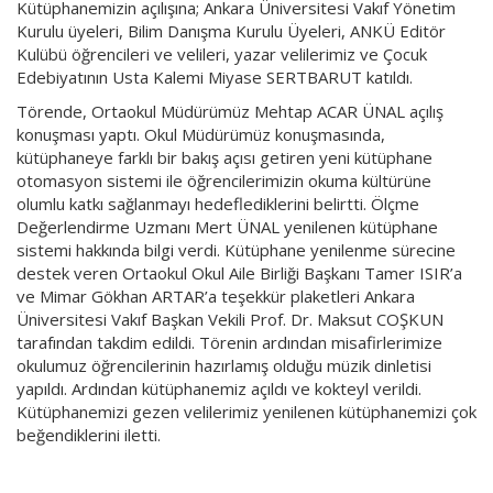
Kütüphanemizin açılışına; Ankara Üniversitesi Vakıf Yönetim
Kurulu üyeleri, Bilim Danışma Kurulu Üyeleri, ANKÜ Editör
Kulübü öğrencileri ve velileri, yazar velilerimiz ve Çocuk
Edebiyatının Usta Kalemi Miyase SERTBARUT katıldı.
Törende, Ortaokul Müdürümüz Mehtap ACAR ÜNAL açılış
konuşması yaptı. Okul Müdürümüz konuşmasında,
kütüphaneye farklı bir bakış açısı getiren yeni kütüphane
otomasyon sistemi ile öğrencilerimizin okuma kültürüne
olumlu katkı sağlanmayı hedeflediklerini belirtti. Ölçme
Değerlendirme Uzmanı Mert ÜNAL yenilenen kütüphane
sistemi hakkında bilgi verdi. Kütüphane yenilenme sürecine
destek veren Ortaokul Okul Aile Birliği Başkanı Tamer ISIR’a
ve Mimar Gökhan ARTAR’a teşekkür plaketleri Ankara
Üniversitesi Vakıf Başkan Vekili Prof. Dr. Maksut COŞKUN
tarafından takdim edildi. Törenin ardından misafirlerimize
okulumuz öğrencilerinin hazırlamış olduğu müzik dinletisi
yapıldı. Ardından kütüphanemiz açıldı ve kokteyl verildi.
Kütüphanemizi gezen velilerimiz yenilenen kütüphanemizi çok
beğendiklerini iletti.