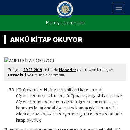
Menü
Menüyü Görüntüle
ANKÜ KİTAP OKUYOR
Bu içerik
29.03.2019
tarihinde
Haberler
olarak yayınlanmış ve
Ortaokul
bölümüne eklenmiştir.
Kütüphaneler Haftası etkinlikleri kapsamında,
öğrencilerimizin kitap ve kütüphaneye ilgisini arttırmak,
öğrencilerimizde okuma alışkanlığı ve okuma kültürü
konusunda farkındalık yaratmak amacıyla tüm ANKÜ
ailesi olarak 28 Mart Perşembe günü 6. ders saatinde
kitap okuduk.
“Büyük bir kütüphaneden başka neresi sana sığınak olabilir.”