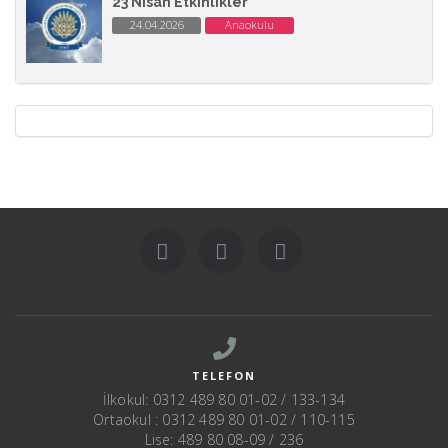
23 Nisan Etkinlikler
24.04.2026
Anaokulu
TELEFON
İlkokul: 0312 489 80 01-02 / 133-134
Ortaokul : 0312 489 80 01-02 / 110-115
Lise: 489 80 08-09 / 236