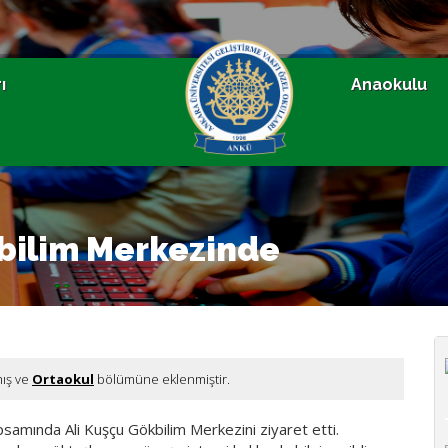
ı
Anaokulu
bilim Merkezinde
mış ve
Ortaokul
bölümüne eklenmiştir.
apsamında Ali Kuşçu Gökbilim Merkezini ziyaret etti.