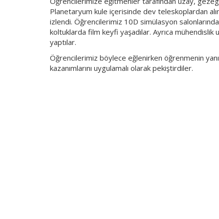
Öğrencilerimize eğitmenler tarafından uzay, gezegen
Planetaryum kule içerisinde dev teleskoplardan alınm
izlendi. Öğrencilerimiz 10D simülasyon salonlarınd
koltuklarda film keyfi yaşadılar. Ayrıca mühendislik 
yaptılar.
Öğrencilerimiz böylece eğlenirken öğrenmenin yanınd
kazanımlarını uygulamalı olarak pekiştirdiler.