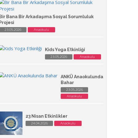
Bir Bana Bir Arkadaşıma Sosyal Sorumluluk
Projesi
23.05.2026
Anaokulu
Kids Yoga Etkinliği
23.05.2026
Anaokulu
ANKÜ Anaokulunda
Bahar
23.05.2026
Anaokulu
23 Nisan Etkinlikler
24.04.2026
Anaokulu