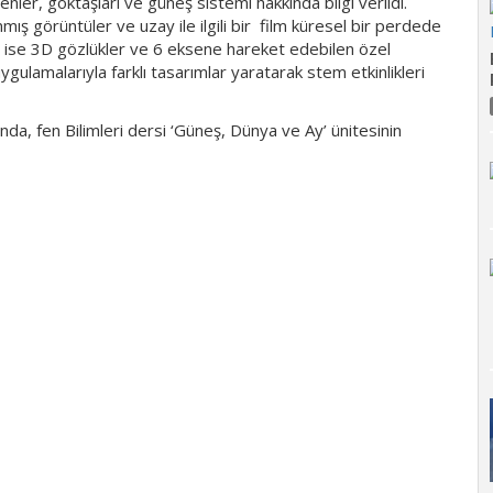
ler, göktaşları ve güneş sistemi hakkında bilgi verildi.
ış görüntüler ve uzay ile ilgili bir film küresel bir perdede
a ise 3D gözlükler ve 6 eksene hareket edebilen özel
uygulamalarıyla farklı tasarımlar yaratarak stem etkinlikleri
a, fen Bilimleri dersi ‘Güneş, Dünya ve Ay’ ünitesinin