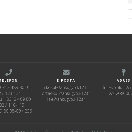
TELEFON
E-POSTA
ADRES
: 0312 489 80 01-
ilkokul@ankugvo.k12.tr
İncek Yolu - Ahl
2 / 133-134
ortaokul@ankugvo.k12.tr
ANKARA 06
ul : 0312 489 80
lise@ankugvo.k12.tr
02 / 110-115
89 80 08-09 / 236