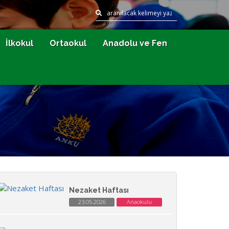
İlkokul
Ortaokul
Anadolu ve Fen
Nezaket Haftası
23.05.2026
Anaokulu