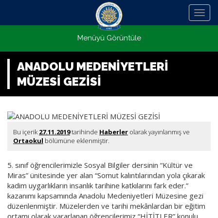
Menü
Menüyü Görüntüle
ANADOLU MEDENİYETLERİ
MÜZESİ GEZİSİ
Bu içerik
27.11.2019
tarihinde
Haberler
olarak yayınlanmış ve
Ortaokul
bölümüne eklenmiştir.
5. sınıf öğrencilerimizle Sosyal Bilgiler dersinin “Kültür ve
Miras” ünitesinde yer alan “Somut kalıntılarından yola çıkarak
kadim uygarlıkların insanlık tarihine katkılarını fark eder.”
kazanımı kapsamında Anadolu Medeniyetleri Müzesine gezi
düzenlenmiştir. Müzelerden ve tarihi mekânlardan bir eğitim
ortamı olarak yararlanan öğrencilerimiz “HİTİTLER” konulu