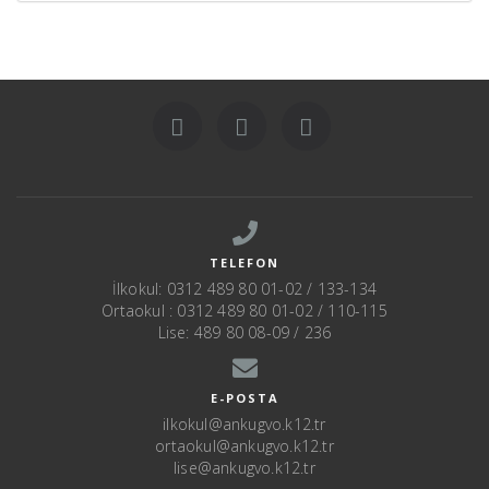
TELEFON
İlkokul: 0312 489 80 01-02 / 133-134
Ortaokul : 0312 489 80 01-02 / 110-115
Lise: 489 80 08-09 / 236
E-POSTA
ilkokul@ankugvo.k12.tr
ortaokul@ankugvo.k12.tr
lise@ankugvo.k12.tr